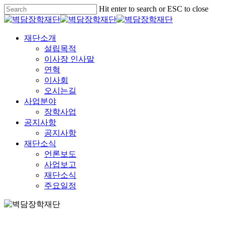
Skip
Hit enter to search or ESC to close
to
Close
main
Search
content
Menu
재단소개
설립목적
이사장 인사말
연혁
이사회
오시는길
사업분야
장학사업
공지사항
공지사항
재단소식
언론보도
사업보고
재단소식
주요일정