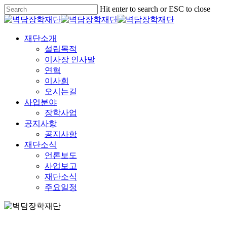
Skip
Hit enter to search or ESC to close
to
Close
main
Search
content
Menu
재단소개
설립목적
이사장 인사말
연혁
이사회
오시는길
사업분야
장학사업
공지사항
공지사항
재단소식
언론보도
사업보고
재단소식
주요일정